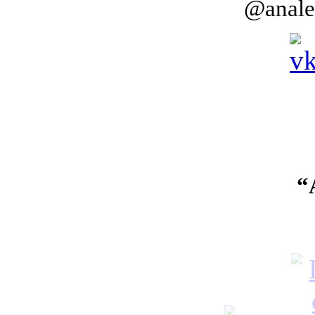
@analeo
“